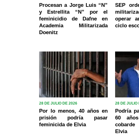
Procesan a Jorge Luis “N”
SEP ord
y Estrellita “N” por el
militar
feminicidio de Dafne en
operar a
Academia Militarizada
ciclo esc
Doenitz
28 DE JULIO DE 2026
28 DE JULIO
Por lo menos, 40 años en
Podría pa
prisión podría pasar
60 años
feminicida de Elvia
cobarde
Elvia