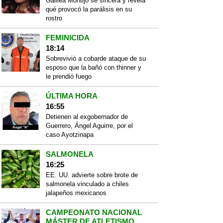
Galilea Montijo se sincera y revela
qué provocó la parálisis en su
rostro
FEMINICIDA
18:14
Sobrevivió a cobarde ataque de su
esposo que la bañó con thinner y
le prendió fuego
ÚLTIMA HORA
16:55
Detienen al exgobernador de
Guerrero, Ángel Aguirre, por el
caso Ayotzinapa
SALMONELA
16:25
EE. UU. advierte sobre brote de
salmonela vinculado a chiles
jalapeños mexicanos
CAMPEONATO NACIONAL
MÁSTER DE ATLETISMO