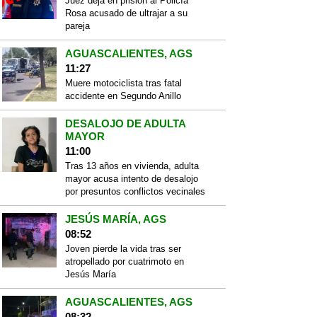
Juez deja en prisión al Policía
Rosa acusado de ultrajar a su
pareja
AGUASCALIENTES, AGS
11:27
Muere motociclista tras fatal
accidente en Segundo Anillo
DESALOJO DE ADULTA
MAYOR
11:00
Tras 13 años en vivienda, adulta
mayor acusa intento de desalojo
por presuntos conflictos vecinales
JESÚS MARÍA, AGS
08:52
Joven pierde la vida tras ser
atropellado por cuatrimoto en
Jesús María
AGUASCALIENTES, AGS
08:32