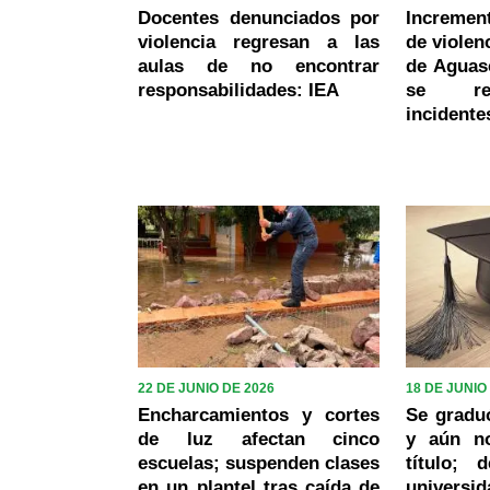
Docentes denunciados por
Incremen
violencia regresan a las
de violen
aulas de no encontrar
de Aguasc
responsabilidades: IEA
se reg
incidente
22 DE JUNIO DE 2026
18 DE JUNIO
Encharcamientos y cortes
Se gradu
de luz afectan cinco
y aún n
escuelas; suspenden clases
título; 
en un plantel tras caída de
univers