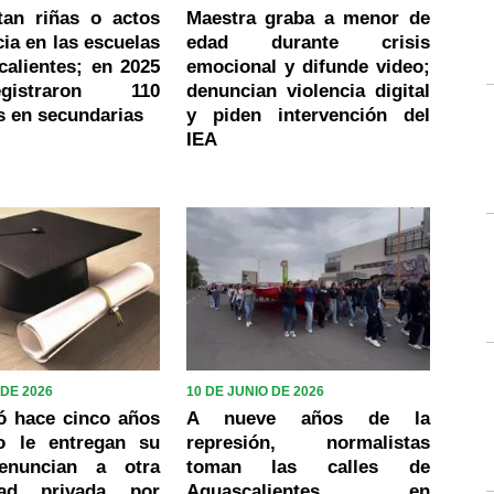
tan riñas o actos
Maestra graba a menor de
cia en las escuelas
edad durante crisis
alientes; en 2025
emocional y difunde video;
istraron 110
denuncian violencia digital
s en secundarias
y piden intervención del
IEA
 DE 2026
10 DE JUNIO DE 2026
ó hace cinco años
A nueve años de la
o le entregan su
represión, normalistas
denuncian a otra
toman las calles de
idad privada por
Aguascalientes en