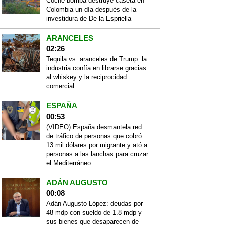
Coche-bomba destruye caseta en
Colombia un día después de la
investidura de De la Espriella
ARANCELES
02:26
Tequila vs. aranceles de Trump: la
industria confía en librarse gracias
al whiskey y la reciprocidad
comercial
ESPAÑA
00:53
(VIDEO) España desmantela red
de tráfico de personas que cobró
13 mil dólares por migrante y ató a
personas a las lanchas para cruzar
el Mediterráneo
ADÁN AUGUSTO
00:08
Adán Augusto López: deudas por
48 mdp con sueldo de 1.8 mdp y
sus bienes que desaparecen de