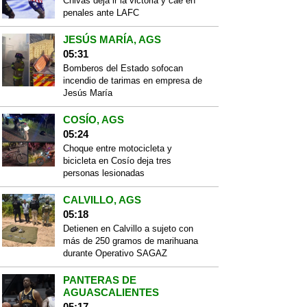
Chivas deja ir la victoria y cae en
penales ante LAFC
JESÚS MARÍA, AGS
05:31
Bomberos del Estado sofocan
incendio de tarimas en empresa de
Jesús María
COSÍO, AGS
05:24
Choque entre motocicleta y
bicicleta en Cosío deja tres
personas lesionadas
CALVILLO, AGS
05:18
Detienen en Calvillo a sujeto con
más de 250 gramos de marihuana
durante Operativo SAGAZ
PANTERAS DE
AGUASCALIENTES
05:17