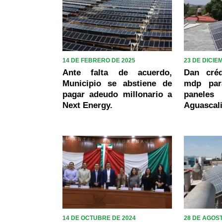
14 DE FEBRERO DE 2025
23 DE DICIE
Ante falta de acuerdo,
Dan cré
Municipio se abstiene de
mdp par
pagar adeudo millonario a
panele
Next Energy.
Aguascal
14 DE OCTUBRE DE 2024
28 DE AGOST