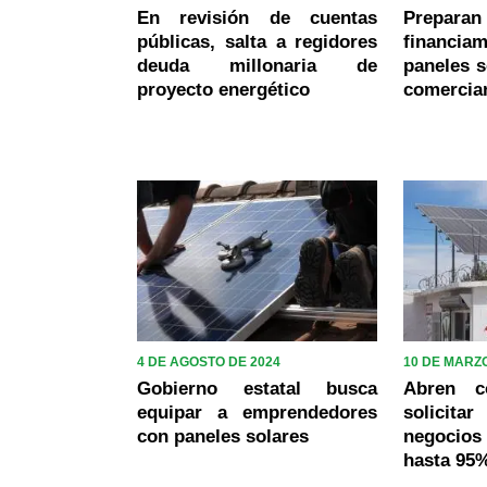
En revisión de cuentas
Prepar
públicas, salta a regidores
financ
deuda millonaria de
paneles s
proyecto energético
comercia
4 DE AGOSTO DE 2024
10 DE MARZO
Gobierno estatal busca
Abren c
equipar a emprendedores
solicitar
con paneles solares
negocio
hasta 95%