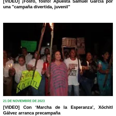
[VIDEO] ¡Fosfo, fosfo! Apuesta Samuel García por
una "campaña divertida, juvenil"
21 DE NOVIEMBRE DE 2023
[VIDEO] Con ‘Marcha de la Esperanza’, Xóchitl
Gálvez arranca precampaña