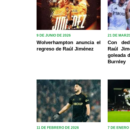
9 DE JUNIO DE 2026
21 DE MARZO
Wolverhampton anuncia el
Con dedi
regreso de Raúl Jiménez
Raúl Jim
goleada d
Burnley
11 DE FEBRERO DE 2026
7 DE ENERO 