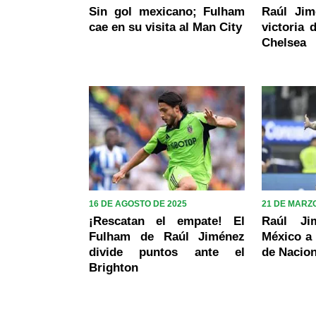
Sin gol mexicano; Fulham
Raúl Jim
cae en su visita al Man City
victoria 
Chelsea
16 DE AGOSTO DE 2025
21 DE MARZO
¡Rescatan el empate! El
Raúl J
Fulham de Raúl Jiménez
México a 
divide puntos ante el
de Nacio
Brighton