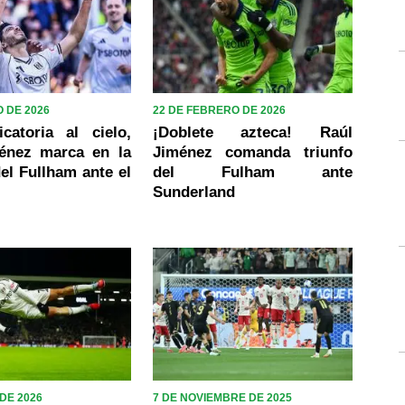
 DE 2026
22 DE FEBRERO DE 2026
catoria al cielo,
¡Doblete azteca! Raúl
énez marca en la
Jiménez comanda triunfo
el Fullham ante el
del Fulham ante
Sunderland
DE 2026
7 DE NOVIEMBRE DE 2025