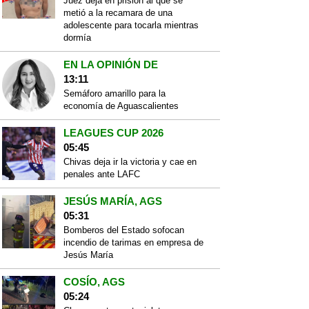
Juez deja en prisión al que se
metió a la recamara de una
adolescente para tocarla mientras
dormía
EN LA OPINIÓN DE
13:11
Semáforo amarillo para la
economía de Aguascalientes
LEAGUES CUP 2026
05:45
Chivas deja ir la victoria y cae en
penales ante LAFC
JESÚS MARÍA, AGS
05:31
Bomberos del Estado sofocan
incendio de tarimas en empresa de
Jesús María
COSÍO, AGS
05:24