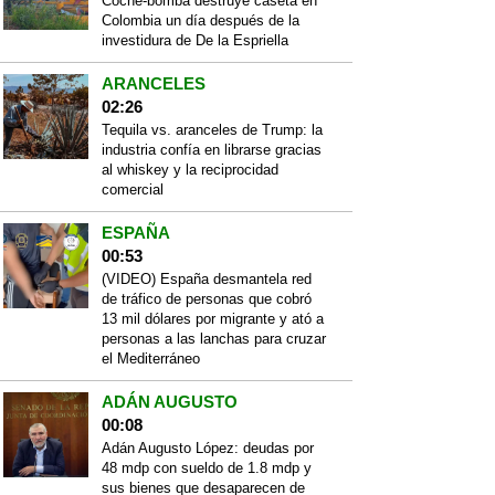
Coche-bomba destruye caseta en
Colombia un día después de la
investidura de De la Espriella
ARANCELES
02:26
Tequila vs. aranceles de Trump: la
industria confía en librarse gracias
al whiskey y la reciprocidad
comercial
ESPAÑA
00:53
(VIDEO) España desmantela red
de tráfico de personas que cobró
13 mil dólares por migrante y ató a
personas a las lanchas para cruzar
el Mediterráneo
ADÁN AUGUSTO
00:08
Adán Augusto López: deudas por
48 mdp con sueldo de 1.8 mdp y
sus bienes que desaparecen de