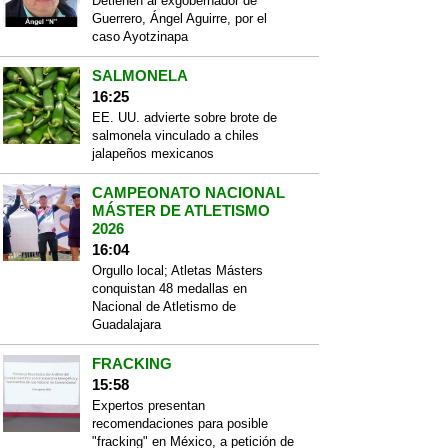
Detienen al exgobernador de
Guerrero, Ángel Aguirre, por el
caso Ayotzinapa
SALMONELA
16:25
EE. UU. advierte sobre brote de
salmonela vinculado a chiles
jalapeños mexicanos
CAMPEONATO NACIONAL
MÁSTER DE ATLETISMO
2026
16:04
Orgullo local; Atletas Másters
conquistan 48 medallas en
Nacional de Atletismo de
Guadalajara
FRACKING
15:58
Expertos presentan
recomendaciones para posible
"fracking" en México, a petición de