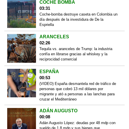
COCHE BOMBA
03:31
Coche-bomba destruye caseta en Colombia un
día después de la investidura de De la
Espriella
ARANCELES
02:26
Tequila vs. aranceles de Trump: la industria
confía en librarse gracias al whiskey y la
reciprocidad comercial
ESPAÑA
00:53
(VIDEO) España desmantela red de tráfico de
personas que cobró 13 mil dólares por
migrante y ató a personas a las lanchas para
cruzar el Mediterráneo
ADÁN AUGUSTO
00:08
Adán Augusto López: deudas por 48 mdp con
sueldo de 1.8 mdp y sus bienes que