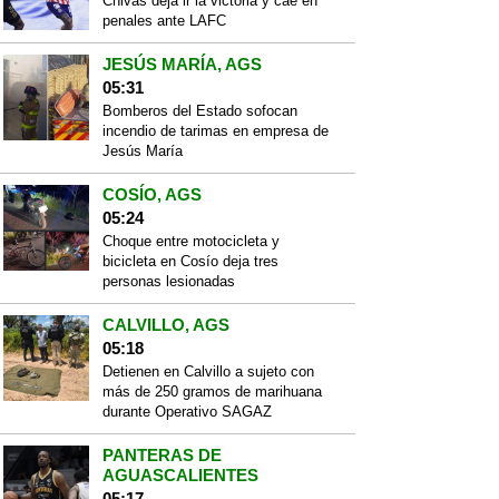
Chivas deja ir la victoria y cae en
penales ante LAFC
JESÚS MARÍA, AGS
05:31
Bomberos del Estado sofocan
incendio de tarimas en empresa de
Jesús María
COSÍO, AGS
05:24
Choque entre motocicleta y
bicicleta en Cosío deja tres
personas lesionadas
CALVILLO, AGS
05:18
Detienen en Calvillo a sujeto con
más de 250 gramos de marihuana
durante Operativo SAGAZ
PANTERAS DE
AGUASCALIENTES
05:17