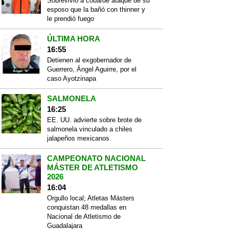
Sobrevivió a cobarde ataque de su
esposo que la bañó con thinner y
le prendió fuego
ÚLTIMA HORA
16:55
Detienen al exgobernador de
Guerrero, Ángel Aguirre, por el
caso Ayotzinapa
SALMONELA
16:25
EE. UU. advierte sobre brote de
salmonela vinculado a chiles
jalapeños mexicanos
CAMPEONATO NACIONAL
MÁSTER DE ATLETISMO
2026
16:04
Orgullo local; Atletas Másters
conquistan 48 medallas en
Nacional de Atletismo de
Guadalajara