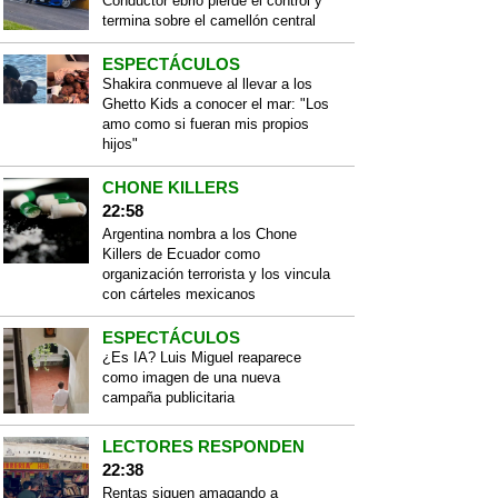
Conductor ebrio pierde el control y
termina sobre el camellón central
ESPECTÁCULOS
Shakira conmueve al llevar a los
Ghetto Kids a conocer el mar: "Los
amo como si fueran mis propios
hijos"
CHONE KILLERS
22:58
Argentina nombra a los Chone
Killers de Ecuador como
organización terrorista y los vincula
con cárteles mexicanos
ESPECTÁCULOS
¿Es IA? Luis Miguel reaparece
como imagen de una nueva
campaña publicitaria
LECTORES RESPONDEN
22:38
Rentas siguen amagando a