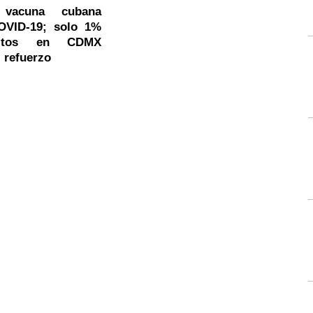
 vacuna cubana
OVID-19; solo 1%
ltos en CDMX
l refuerzo