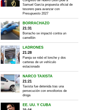
Congreso de Nuevo León pide a
Samuel García propuesta oficial de
tesorero para avanzar con
Presupuesto 2027
BORRACHAZO
21:31
Borracho se impactó contra un
camellón
LADRONES
21:28
Pareja se robó el lonche y dos
carteras de un vehículo
estacionado
NARCO TAXISTA
21:21
Taxista fue detenida tras una
persecución con envoltorios de
droga
EE. UU. Y CUBA
21:16