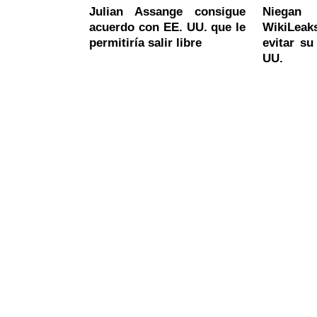
Julian Assange consigue
Niegan
acuerdo con EE. UU. que le
WikiLea
permitiría salir libre
evitar su
UU.