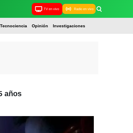
TV en vivo
Radio en vivo
Tecnociencia
Opinión
Investigaciones
 5 años