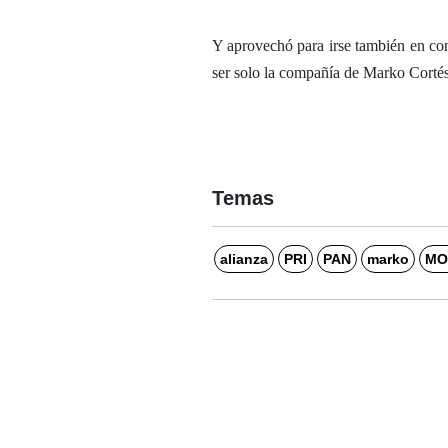
Y aprovechó para irse también en con
ser solo la compañía de Marko Cortés 
Temas
alianza
PRI
PAN
marko
MO