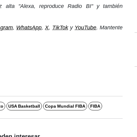
 alta "Alexa, reproduce Radio BI" y también
agram
,
WhatsApp
,
X
,
TikTok
y
YouTube
. Mantente
to
USA Basketball
Copa Mundial FIBA
FIBA
eden interesar