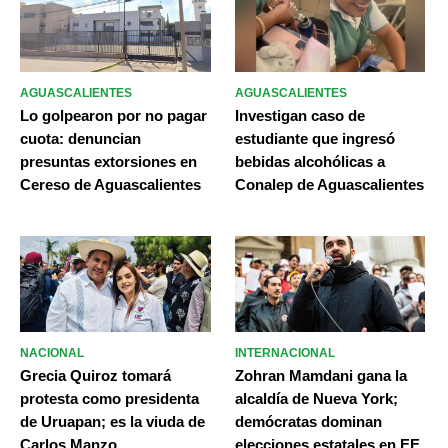
AGUASCALIENTES
AGUASCALIENTES
Lo golpearon por no pagar
Investigan caso de
cuota: denuncian
estudiante que ingresó
presuntas extorsiones en
bebidas alcohólicas a
Cereso de Aguascalientes
Conalep de Aguascalientes
NACIONAL
INTERNACIONAL
Grecia Quiroz tomará
Zohran Mamdani gana la
protesta como presidenta
alcaldía de Nueva York;
de Uruapan; es la viuda de
demócratas dominan
Carlos Manzo
elecciones estatales en EE.