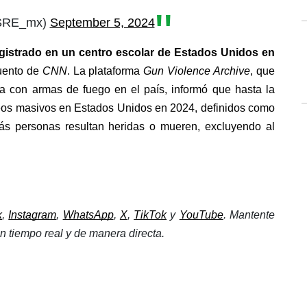
@SRE_mx)
September 5, 2024
egistrado en un centro escolar de Estados Unidos en 
uento de 
CNN
. La plataforma
 Gun Violence Archive
, que 
a con armas de fuego en el país, informó que hasta la 
teos masivos en Estados Unidos en 2024, definidos como 
ás personas resultan heridas o mueren, excluyendo al 
k
, 
Instagram
, 
WhatsApp
, 
X
, 
TikTok
 y 
YouTube
. Mantente 
 tiempo real y de manera directa. 