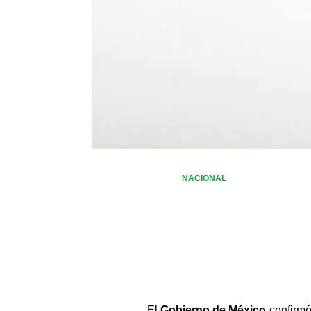
NACIONAL
El 
Gobierno de México
 confirmó